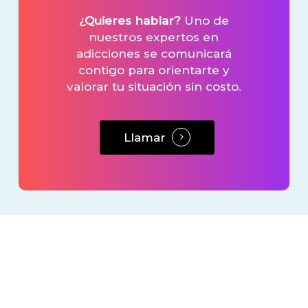
¿Quieres hablar?
Uno de
nuestros expertos en
adicciones se comunicará
contigo para orientarte y
valorar tu situación sin costo.
Llamar