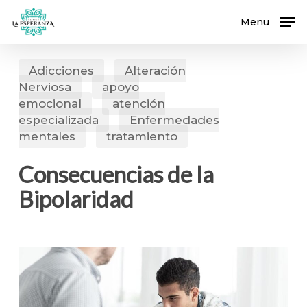
Skip
Menu
to
main
content
Adicciones
Alteración
Nerviosa
apoyo
emocional
atención
especializada
Enfermedades
mentales
tratamiento
Consecuencias de la
Bipolaridad