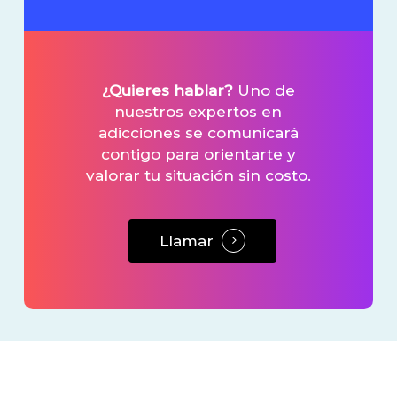
¿Quieres hablar?
Uno de
nuestros expertos en
adicciones se comunicará
contigo para orientarte y
valorar tu situación sin costo.
Llamar