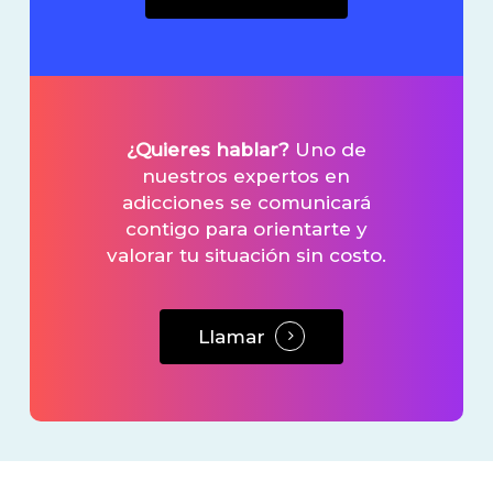
¿Quieres hablar?
Uno de
nuestros expertos en
adicciones se comunicará
contigo para orientarte y
valorar tu situación sin costo.
Llamar