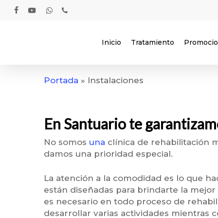
Skip
to
facebook
youtube
whatsapp
phone
main
content
Inicio
Tratamiento
Promoci
Portada
»
Instalaciones
En Santuario te garantizam
No somos
una
clínica de rehabilitación
damos una prioridad especial.
La atención a la comodidad es lo que hace
están diseñadas para brindarte la mejo
es necesario en todo proceso de rehabili
desarrollar varias actividades mientras 