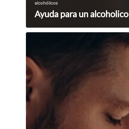
alcohólicos
Ayuda para un alcoholico
Clinica
de
rehabilitación
alcoholismo