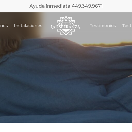
Ayuda inmediata 449.349.9671
ones
Instalaciones
Testimonios
Test